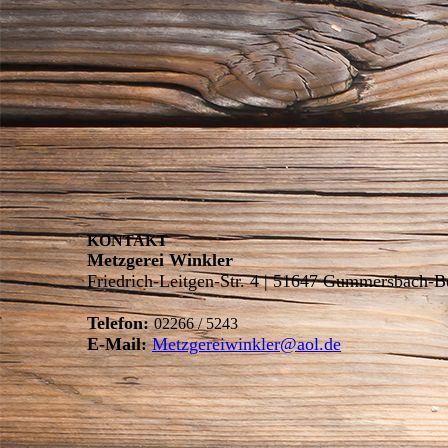
KONTAKT
Metzgerei Winkler
Friedrich-Leitgen-Str. 4 | 51647 Gummersbach-
Telefon:
02266 / 5243
E-Mail:
Metzgereiwinkler@aol.de