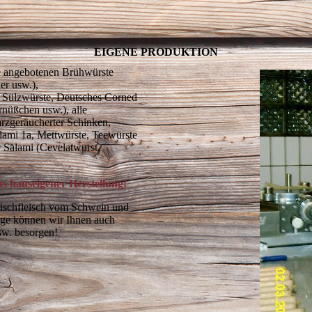
EIGENE PRODUKTION
lle angebotenen Brühwürste
er usw.),
, Sülzwürste, Deutsches Corned
nüßchen usw.), alle
zgeräucherter Schinken,
lami 1a, Mettwürste, Teewürste
r Salami (Cevelatwurst,
s hauseigener Herstellung!
rischfleisch vom Schwein und
rage können wir Ihnen auch
usw. besorgen!