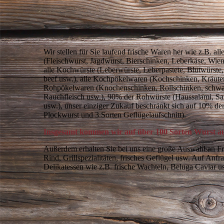
Wir stellen für Sie laufend frische Waren her wie z.B. a
(Fleischwurst, Jagdwurst, Bierschinken, Leberkäse, Wien
alle Kochwürste (Leberwürste, Leberpastete, Blutwürste
beef usw.), alle Kochpökelwaren (Kochschinken, Kräuter
Rohpökelwaren (Knochenschinken, Rollschinken, schwar
Rauchfleisch usw.), 90% der Rohwürste (Haussalami, Sa
usw.), unser einziger Zukauf beschränkt sich auf 10% de
Plockwurst und 3 Sorten Geflügelaufschnitt).
Insgesamt kommen wir auf über 100 Sorten Wurst au
Außerdem erhalten Sie bei uns eine große Auswahl an F
Rind, Grillspezialitäten, frisches Geflügel usw. Auf Anf
Delikatessen wie z.B. frische Wachteln, Beluga Caviar 