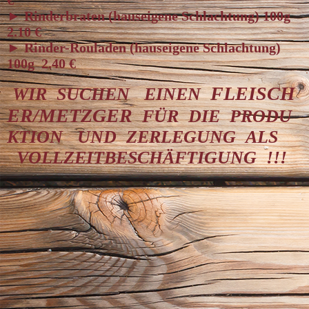
► Rinderbraten (hauseigene Schlachtung) 100g
2.10 €
► Rinder-Rouladen (hauseigene Schlachtung)
100g 2.40 €
FLEISCH
WIR SUCHEN EINEN
ER/METZGER
FÜR DIE PRODU
KTION UND ZERLEGUNG ALS
VOLLZEITBESCHÄFTIGUNG !!!