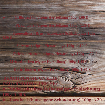
►
Grillwurst 1a (eigene Herstellung) 100g 1.00 €
Fleischwurst (eigene Herstellung) 100g 1.30 €
Suppenfleisch Brust (hauseigene Schlachtung) 100g
1.29 €
Sülzwurst (eigene Herstellung) 100g 1.10 €
Zwiebelmettwurst (eigene Herstellung) 100g 1.50 €
Mettwürstchen (eigene Herstellung) 100g 1.20 €
Kochschinken (eigene Herstellung) 100g 1.80 €
BEACHTEN SIE UNSERE
DAUERNIEDRIGPREISE:
► Rindergehacktes 1a (hauseigene Schlachtung)
100g 1.40 €
► Roastbeef (hauseigene Schlachtung) 100g 3.20
€