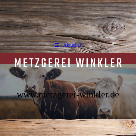
Aktuelles
www.metzgerei-winkler.de