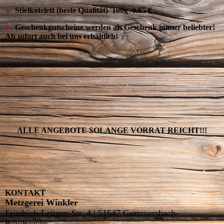
►
Stielkotelett (beste Qualität) 100g 0.65 €
►
Geschenkgutscheine werden als Geschenk im
mer beliebter!
Ab sofort auch bei uns erhältlich!
ALLE ANGEBOTE SOLANGE VORRAT REICHT!!!
KONTAKT
Metzgerei Winkler
Friedrich-Leitgen-Str. 4 | 51647 Gummersbach-
Berghausen