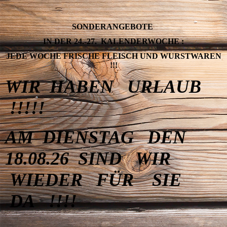
SONDERANGEBOTE
IN DER 24.-27. KALENDERWOCHE :
JEDE WOCHE FRISCHE FLEISCH UND WURSTWAREN
!!!
WIR HABEN URLAUB
!!!!!
AM DIENSTAG DEN
18.08.26 SIND WIR
WIEDER FÜR SIE
DA !!!!