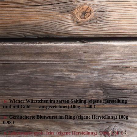
►
Wiener Würstchen im zarten Saitling (eigene Herstellung
und mit Gold ausgezeichnet) 100g 1.40 €
►
Geräucherte Blutwurst im Ring (eigene Herstellung) 100g
0.98 €
►Leberwurst grob+fein (eigene Herstellung) 100g 1.30 €